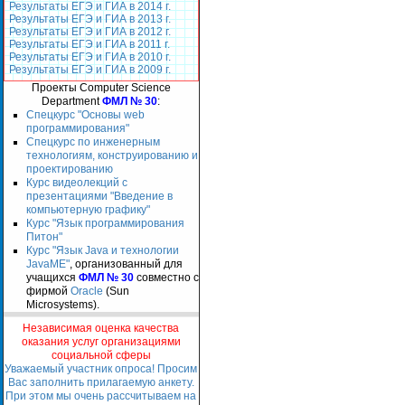
Результаты ЕГЭ и ГИА в 2014 г.
Результаты ЕГЭ и ГИА в 2013 г.
Результаты ЕГЭ и ГИА в 2012 г.
Результаты ЕГЭ и ГИА в 2011 г.
Результаты ЕГЭ и ГИА в 2010 г.
Результаты ЕГЭ и ГИА в 2009 г.
Проекты Computer Science
Department
ФМЛ № 30
:
Спецкурс "Основы web
программирования"
Спецкурс по инженерным
технологиям, конструированию и
проектированию
Курс видеолекций с
презентациями "Введение в
компьютерную графику"
Курс "Язык программирования
Питон"
Курс "Язык Java и технологии
JavaME"
, организованный для
учащихся
ФМЛ № 30
совместно с
фирмой
Oracle
(Sun
Microsystems).
Независимая оценка качества
оказания услуг организациями
социальной сферы
Уважаемый участник опроса! Просим
Вас заполнить прилагаемую анкету.
При этом мы очень рассчитываем на