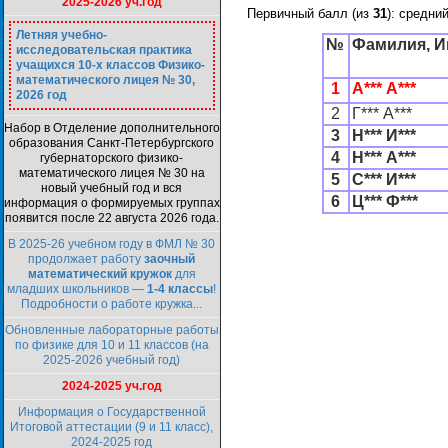
2025-2026 уч.год
Первичный балл (из
31
): средни
Летняя учебно-
№
Фамилия, 
исследовательская практика
учащихся 10-х классов Физико-
математического лицея № 30,
1
А*** А***
2026 год
2
Г*** А***
Набор в Отделение дополнительного
3
Н*** И***
образования Санкт-Петербургского
4
Н*** А***
губернаторского физико-
математического лицея № 30 на
5
С*** И***
новый учебный год и вся
6
Ц*** Ф***
информация о формируемых группах
появится после 22 августа 2026 года.
В 2025-26 учебном году в ФМЛ № 30
продолжает работу
заочный
математический кружок
для
младших школьников —
1-4 классы
!
Подробности о работе кружка...
Обновленные лабораторные работы
по физике для 10 и 11 классов (на
2025-2026 учебный год)
2024-2025 уч.год
Информация о Государственной
Итоговой аттестации (9 и 11 класс),
2024-2025 год