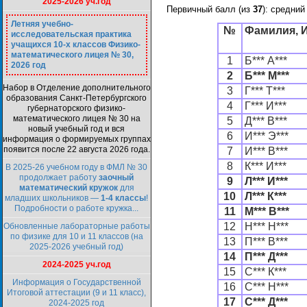
2025-2026 уч.год
Первичный балл (из
37
): средний
Летняя учебно-
№
Фамилия, 
исследовательская практика
учащихся 10-х классов Физико-
математического лицея № 30,
1
Б*** А***
2026 год
2
Б*** М***
Набор в Отделение дополнительного
3
Г*** Т***
образования Санкт-Петербургского
4
Г*** И***
губернаторского физико-
математического лицея № 30 на
5
Д*** В***
новый учебный год и вся
6
И*** Э***
информация о формируемых группах
появится после 22 августа 2026 года.
7
И*** В***
8
К*** И***
В 2025-26 учебном году в ФМЛ № 30
продолжает работу
заочный
9
Л*** И***
математический кружок
для
10
Л*** К***
младших школьников —
1-4 классы
!
Подробности о работе кружка...
11
М*** В***
12
Н*** Н***
Обновленные лабораторные работы
по физике для 10 и 11 классов (на
13
П*** В***
2025-2026 учебный год)
14
П*** Д***
2024-2025 уч.год
15
С*** К***
Информация о Государственной
16
С*** Н***
Итоговой аттестации (9 и 11 класс),
17
С*** Д***
2024-2025 год