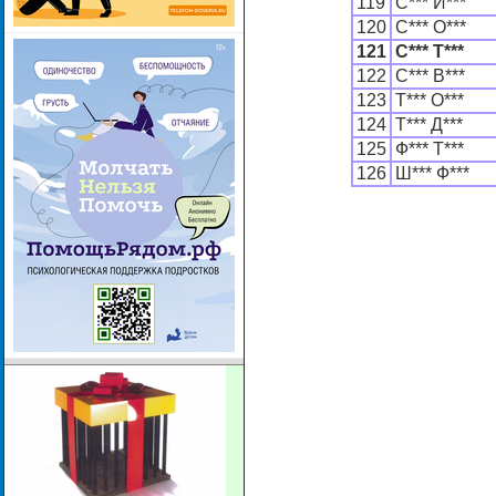
119
С*** И***
120
С*** О***
121
С*** Т***
122
С*** В***
123
Т*** О***
124
Т*** Д***
125
Ф*** Т***
126
Ш*** Ф***