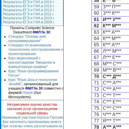
58
Е*** В***
Результаты ЕГЭ и ГИА в 2014 г.
Результаты ЕГЭ и ГИА в 2013 г.
59
З*** П***
Результаты ЕГЭ и ГИА в 2012 г.
60
З*** К***
Результаты ЕГЭ и ГИА в 2011 г.
Результаты ЕГЭ и ГИА в 2010 г.
61
И*** У***
Результаты ЕГЭ и ГИА в 2009 г.
62
К*** М***
Проекты Computer Science
63
К*** А***
Department
ФМЛ № 30
:
Спецкурс "Основы web
64
К*** М***
программирования"
65
К*** А***
Спецкурс по инженерным
технологиям, конструированию и
66
Л*** М***
проектированию
67
Л*** Е***
Курс видеолекций с
презентациями "Введение в
68
М*** С***
компьютерную графику"
69
М*** В***
Курс "Язык программирования
Питон"
70
С*** Д***
Курс "Язык Java и технологии
71
С*** А***
JavaME"
, организованный для
учащихся
ФМЛ № 30
совместно с
72
С*** А***
фирмой
Oracle
(Sun
73
С*** Т***
Microsystems).
74
С*** Е***
Независимая оценка качества
75
С*** С***
оказания услуг организациями
социальной сферы
76
Ч*** А***
Уважаемый участник опроса! Просим
77
Я*** Т***
Вас заполнить прилагаемую анкету.
При этом мы очень рассчитываем на
78
А*** А***