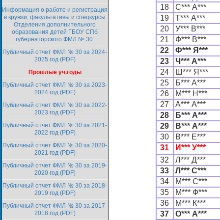
18
С*** А***
Информация о работе и регистрация
в кружки, факультативы и спецкурсы
19
Т*** А***
Отделения дополнительного
20
У*** В***
образования детей ГБОУ СПб
21
Ф*** В***
губернаторского ФМЛ № 30.
22
Ф*** Я***
Публичный отчет ФМЛ № 30 за 2024-
2025 год (PDF)
23
Ч*** А***
24
Ш*** Я***
Прошлые уч.годы
25
Б*** А***
Публичный отчет ФМЛ № 30 за 2023-
2024 год (PDF)
26
М*** Н***
27
А*** А***
Публичный отчет ФМЛ № 30 за 2022-
2023 год (PDF)
28
Б*** А***
Публичный отчет ФМЛ № 30 за 2021-
29
В*** А***
2022 год (PDF)
30
В*** Е***
Публичный отчет ФМЛ № 30 за 2020-
31
И*** У***
2021 год (PDF)
32
Л*** Д***
Публичный отчет ФМЛ № 30 за 2019-
33
Л*** С***
2020 год (PDF)
34
М*** С***
Публичный отчет ФМЛ № 30 за 2018-
35
М*** Ф***
2019 год (PDF)
36
М*** К***
Публичный отчет ФМЛ № 30 за 2017-
2018 год (PDF)
37
О*** А***