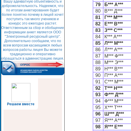
Вашу адекватную объективность и
79
Б*** А***
доброжелательность. Надеемся, что
по итогам анкетирования будет
80
В*** Д***
более понятно почему в лицей хочет
81
Г*** М***
поступить так много учеников и
конкурс это ежегодно растет.
82
Е*** В***
Ответственным за сбор и обобщение
83
З*** С***
информации анкет является ООО
84
К*** А***
"Электронный ресурсный центр".
Дополнительно сообщаем, что по
85
Л*** М***
всем вопросам касающимся любых
86
Л*** А***
вопросов работы лицея Вы можете
традиционно и оперативно
87
М*** Ф***
обращаться в администрацию лицея.
88
М*** Э***
89
Н*** В***
90
П*** А***
91
С*** М***
92
Т*** Н***
93
Ф*** Д***
94
Ф*** М***
Решаем вместе
95
Х*** Т***
96
Ш*** Д***
97
Я*** А***
98
Я*** Е***