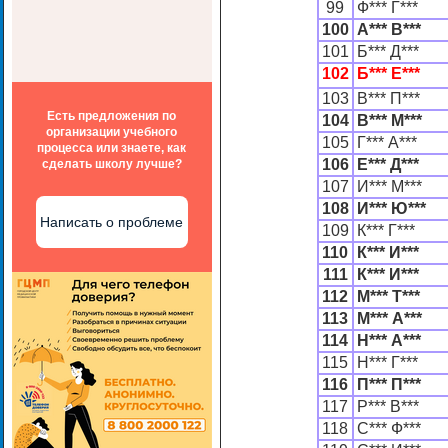
99
Ф*** Г***
100
А*** В***
101
Б*** Д***
102
Б*** Е***
103
В*** П***
Есть предложения по
104
В*** М***
организации учебного
105
Г*** А***
процесса или знаете, как
106
Е*** Д***
сделать школу лучше?
107
И*** М***
108
И*** Ю***
Написать о проблеме
109
К*** Г***
110
К*** И***
111
К*** И***
112
М*** Т***
113
М*** А***
114
Н*** А***
115
Н*** Г***
116
П*** П***
117
Р*** В***
118
С*** Ф***